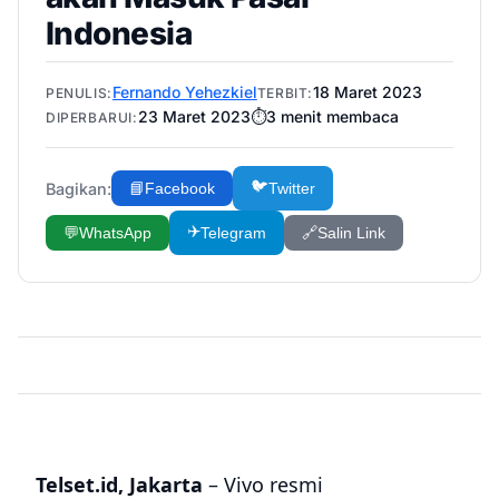
Indonesia
Fernando Yehezkiel
18 Maret 2023
PENULIS:
TERBIT:
23 Maret 2023
⏱️
3
menit membaca
DIPERBARUI:
🐦
Bagikan:
📘
Facebook
Twitter
✈️
💬
WhatsApp
Telegram
🔗
Salin Link
Telset.id, Jakarta
– Vivo resmi