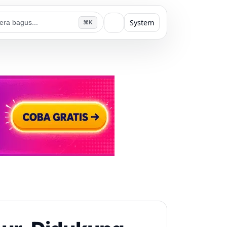
System
⌘K