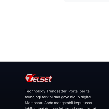
Technology Trendsetter. Portal berita
teknologi terkini dan gaya hidup digital.
Membantu Anda mengambil keputusan
lebih cepat dengan informasi yang akurat