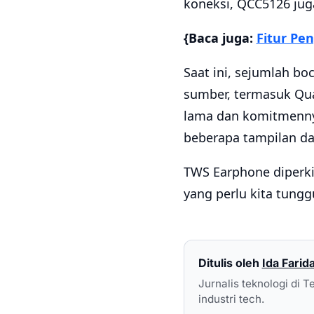
koneksi, QCC5126 ju
{Baca juga:
Fitur Pe
Saat ini, sejumlah b
sumber, termasuk Qua
lama dan komitmenny
beberapa tampilan dar
TWS Earphone diperki
yang perlu kita tungg
Ditulis oleh
Ida Farid
Jurnalis teknologi di T
industri tech.