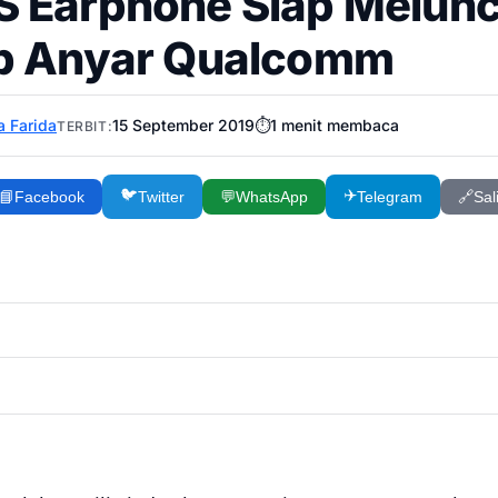
 Earphone Siap Melunc
p Anyar Qualcomm
a Farida
15 September 2019
⏱️
1
menit membaca
TERBIT:
🐦
✈️
📘
Facebook
Twitter
💬
WhatsApp
Telegram
🔗
Sal