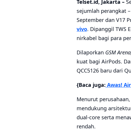
Telset.id, Jakarta –
Se
sejumlah perangkat –
September dan V17 Pr
vivo
. Dipanggil TWS 
nirkabel bagi para p
Dilaporkan
GSM Arena
kuat bagi AirPods. Dan
QCC5126 baru dari Q
{Baca juga:
Awas! Air
Menurut perusahaan, 
mendukung arsitektur
dual-core serta mena
rendah.