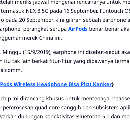
telah merilis jadwal mengenai rencananya untuk 
 termasuk NEX 3 5G pada 16 September, Funtouch OS
o pada 20 September, kini giliran sebuah earphone 
Earphone, perangkat serupa
AirPods
benar-benar akan
enggemar merek China ini.
,
Minggu (15/9/2019), earphone ini disebut-sebut a
 itu tak lain berkat fitur-fitur yang dibawanya terma
ualcomm.
Pods Wireless Headphone Bisa Picu Kanker
}
chip ini dirancang khusus untuk mentenagai headset 
 pemrosesan quad-core canggih dan subsistem aplik
warkan dukungan konektivitas Bluetooth 5.0 dan m