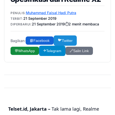
Muhammad Faisal Hadi Putra
PENULIS:
21 September 2019
TERBIT:
21 September 2019
⏱️
2
menit membaca
DIPERBARUI:
🐦
Bagikan:
📘
Facebook
Twitter
✈️
💬
WhatsApp
Telegram
🔗
Salin Link
Telset.id, Jakarta –
Tak lama lagi, Realme