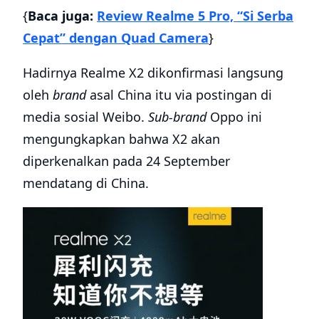
{
Baca juga:
Review Realme 5 Pro, “Si Serba
Cepat” dengan Quad Camera
}
Hadirnya Realme X2 dikonfirmasi langsung
oleh
brand
asal China itu via postingan di
media sosial Weibo.
Sub-brand
Oppo ini
mengungkapkan bahwa X2 akan
diperkenalkan pada 24 September
mendatang di China.