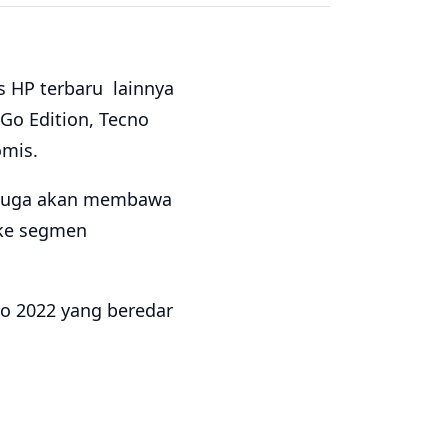
is HP terbaru lainnya
Go Edition, Tecno
omis.
no juga akan membawa
 ke segmen
 Go 2022 yang beredar