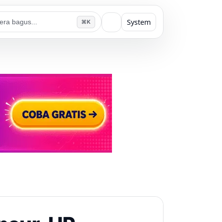
System
⌘K