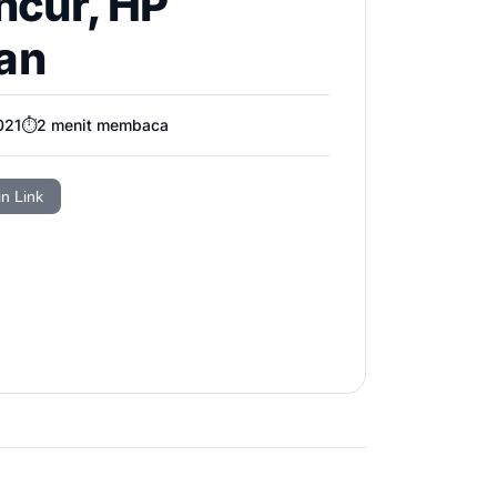
ncur, HP
aan
021
⏱️
2
menit membaca
in Link