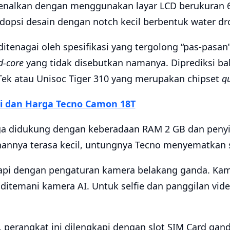
kenalkan dengan menggunakan layar LCD berukuran 6,
opsi desain dengan notch kecil berbentuk water dro
itenagai oleh spesifikasi yang tergolong “pas-pasan
d-core
yang tidak disebutkan namanya. Diprediksi b
k atau Unisoc Tiger 310 yang merupakan chipset
q
si dan Harga Tecno Camon 18T
uga didukung dengan keberadaan RAM 2 GB dan peny
nnya terasa kecil, untungnya Tecno menyematkan s
kapi dengan pengaturan kamera belakang ganda. Ka
 ditemani kamera AI. Untuk selfie dan panggilan vid
s, perangkat ini dilengkapi dengan slot SIM Card gand