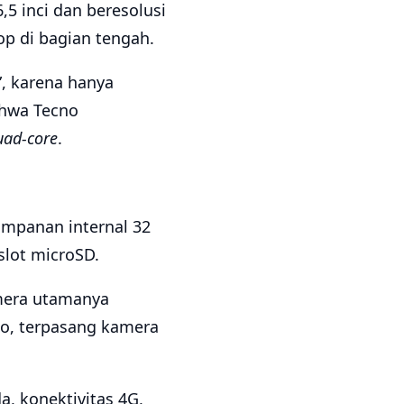
5 inci dan beresolusi
p di bagian tengah.
”, karena hanya
ahwa Tecno
uad-core
.
impanan internal 32
lot microSD.
mera utamanya
eo, terpasang kamera
a, konektivitas 4G,