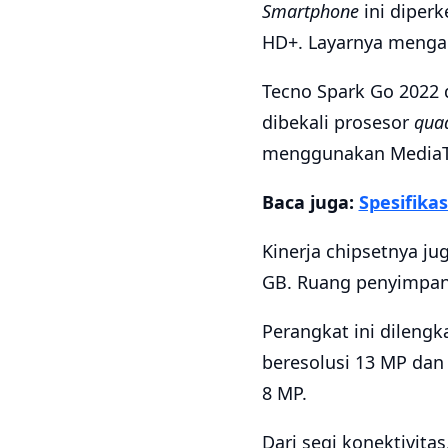
Smartphone
ini diper
HD+. Layarnya mengad
Tecno Spark Go 2022 d
dibekali prosesor
qua
menggunakan MediaTe
Baca juga:
Spesifika
Kinerja chipsetnya j
GB. Ruang penyimpana
Perangkat ini dileng
beresolusi 13 MP dan
8 MP.
Dari segi konektivita