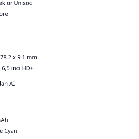
ek or Unisoc
ore
 78.2 x 9.1 mm
 6,5 inci HD+
dan AI
mAh
e Cyan