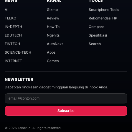
NEWS
KANAL
TOOLS
AI
Gizmo
Smartphone Tools
TELKO
Review
Rekomendasi HP
IN-DEPTH
How To
Compare
EDUTECH
Ngehits
Spesifikasi
FINTECH
AutoNext
Search
SCIENCE-TECH
Apps
INTERNET
Games
NEWSLETTER
Dapatkan ringkasan gadget mingguan langsung di inbox Anda.
Subscribe
©
2026
Telset.id. All rights reserved.