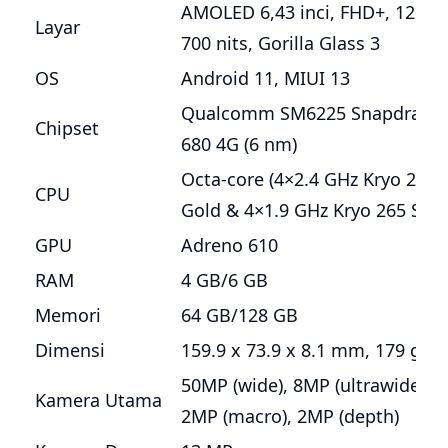
AMOLED 6,43 inci, FHD+, 120Hz
Layar
700 nits, Gorilla Glass 3
OS
Android 11, MIUI 13
Qualcomm SM6225 Snapdrago
Chipset
680 4G (6 nm)
Octa-core (4×2.4 GHz Kryo 265
CPU
Gold & 4×1.9 GHz Kryo 265 Silve
GPU
Adreno 610
RAM
4 GB/6 GB
Memori
64 GB/128 GB
Dimensi
159.9 x 73.9 x 8.1 mm, 179 g
50MP (wide), 8MP (ultrawide),
Kamera Utama
2MP (macro), 2MP (depth)