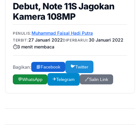
Debut, Note 11S Jagokan
Kamera 108MP
Muhammad Faisal Hadi Putra
PENULIS:
27 Januari 2022
30 Januari 2022
TERBIT:
DIPERBARUI:
⏱️
3
menit membaca
🐦
Bagikan:
📘
Facebook
Twitter
✈️
💬
WhatsApp
Telegram
🔗
Salin Link