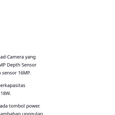
Quad-Camera yang
MP Depth Sensor
 sensor 16MP.
erkapasitas
 18W.
 pada tombol power.
r tambahan unggulan.