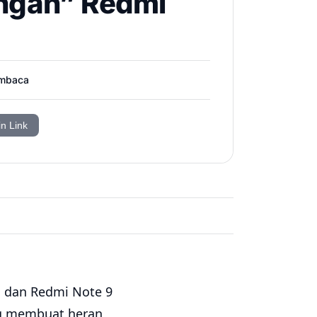
ingan” Redmi
mbaca
in Link
 dan Redmi Note 9
g membuat heran,