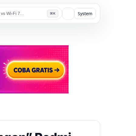
System
⌘K