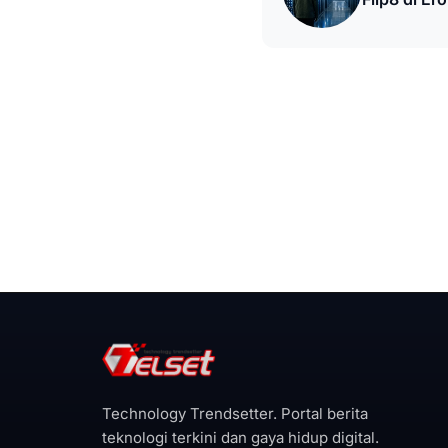
Technology Trendsetter. Portal berita
teknologi terkini dan gaya hidup digital.