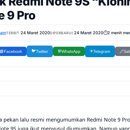
k Redmi Note 9S “Klon
e 9 Pro
ham
24 Maret 2020
24 Maret 2020
⏱️
2
menit me
TERBIT:
DIPERBARUI:
🐦
✈️
📘
Facebook
Twitter
💬
WhatsApp
Telegram
🔗
Sal
ua pekan lalu resmi mengumumkan Redmi Note 9 Pro
 Note 9S juga ikut menyusul diumumkan. Namun yan