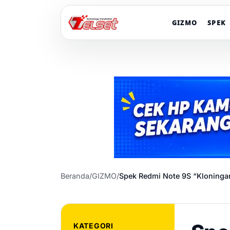
GIZMO
SPEK
Beranda
/
GIZMO
/
Spek Redmi Note 9S “Kloninga
KATEGORI