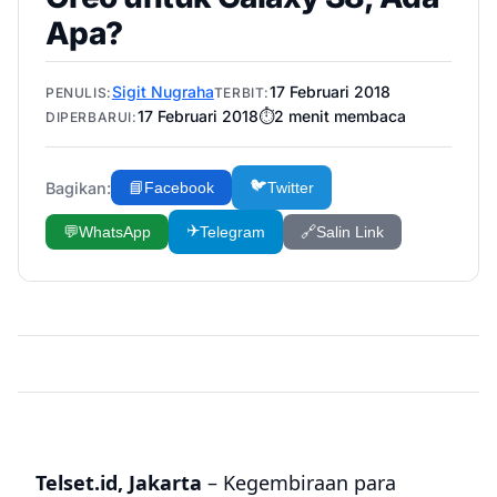
Apa?
Sigit Nugraha
17 Februari 2018
PENULIS:
TERBIT:
17 Februari 2018
⏱️
2
menit membaca
DIPERBARUI:
🐦
Bagikan:
📘
Facebook
Twitter
✈️
💬
WhatsApp
Telegram
🔗
Salin Link
Telset.id, Jakarta
– Kegembiraan para