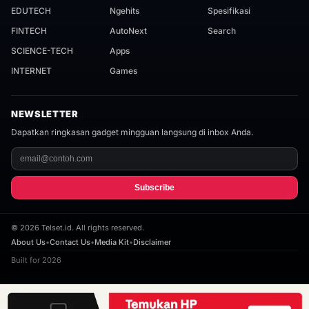
EDUTECH
Ngehits
Spesifikasi
FINTECH
AutoNext
Search
SCIENCE-TECH
Apps
INTERNET
Games
NEWSLETTER
Dapatkan ringkasan gadget mingguan langsung di inbox Anda.
Subscribe
©
2026
Telset.id. All rights reserved.
About Us
•
Contact Us
•
Media Kit
•
Disclaimer
Built for 2026