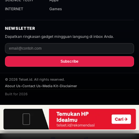
INTERNET
Games
NEWSLETTER
Dapatkan ringkasan gadget mingguan langsung di inbox Anda.
Subscribe
©
2026
Telset.id. All rights reserved.
About Us
•
Contact Us
•
Media Kit
•
Disclaimer
Built for 2026
⌂
▦
⇄
⌕