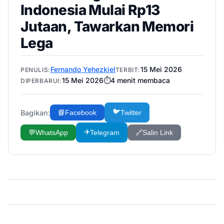
Indonesia Mulai Rp13
Jutaan, Tawarkan Memori
Lega
Fernando Yehezkiel
15 Mei 2026
PENULIS:
TERBIT:
15 Mei 2026
⏱️
4
menit membaca
DIPERBARUI:
🐦
Bagikan:
📘
Facebook
Twitter
✈️
💬
WhatsApp
Telegram
🔗
Salin Link