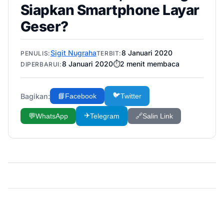
Siapkan Smartphone Layar
Geser?
Sigit Nugraha
8 Januari 2020
PENULIS:
TERBIT:
8 Januari 2020
⏱️
2
menit membaca
DIPERBARUI:
🐦
Bagikan:
📘
Facebook
Twitter
✈️
💬
WhatsApp
Telegram
🔗
Salin Link