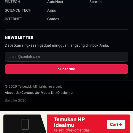
FINTECH
AutoNext
Search
SCIENCE-TECH
Apps
INTERNET
Games
NEWSLETTER
Dapatkan ringkasan gadget mingguan langsung di inbox Anda.
Subscribe
©
2026
Telset.id. All rights reserved.
About Us
•
Contact Us
•
Media Kit
•
Disclaimer
Built for 2026