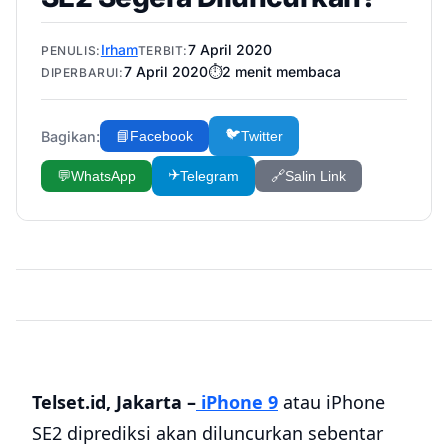
Irham
7 April 2020
PENULIS:
TERBIT:
7 April 2020
⏱️
2
menit membaca
DIPERBARUI:
🐦
Bagikan:
📘
Facebook
Twitter
✈️
💬
WhatsApp
Telegram
🔗
Salin Link
Telset.id, Jakarta –
iPhone 9
atau iPhone
SE2 diprediksi akan diluncurkan sebentar