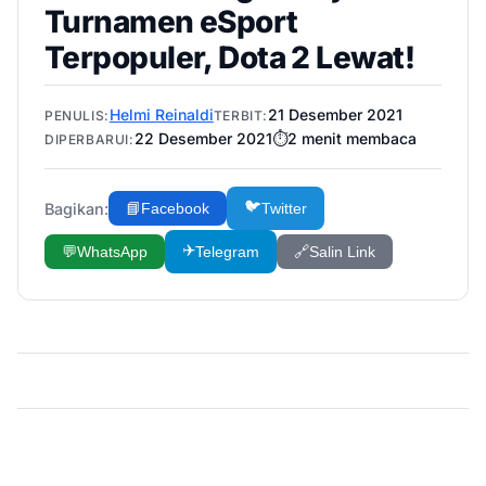
Turnamen eSport
Terpopuler, Dota 2 Lewat!
Helmi Reinaldi
21 Desember 2021
PENULIS:
TERBIT:
22 Desember 2021
⏱️
2
menit membaca
DIPERBARUI:
🐦
Bagikan:
📘
Facebook
Twitter
✈️
💬
WhatsApp
Telegram
🔗
Salin Link