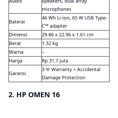
Audio
speakers, dual array
microphones
46 Wh Li-ion, 65 W USB Type-
Baterai
C™ adapter
Dimensi
29.86 x 22.96 x 1.61 cm
Berat
1.32 kg
Warna
–
Harga
Rp 31,7 juta
3 Yr Warranty + Accidental
Garansi
Damage Protection
2. HP OMEN 16