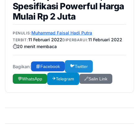
Spesifikasi Powerful Harga
Mulai Rp 2 Juta
Muhammad Faisal Hadi Putra
PENULIS:
11 Februari 2022
11 Februari 2022
TERBIT:
DIPERBARUI:
⏱️
20
menit membaca
🐦
Bagikan:
📘
Facebook
Twitter
✈️
💬
WhatsApp
Telegram
🔗
Salin Link