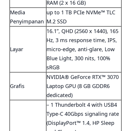
RAM (2 x 16 GB)
Media
up to 1 TB PCIe NVMe™ TLC
Penyimpanan
M.2 SSD
16.1”, QHD (2560 x 1440), 165
Hz, 3 ms response time, IPS,
Layar
micro-edge, anti-glare, Low
Blue Light, 300 nits, 100%
sRGB
NVIDIA® GeForce RTX™ 3070
Grafis
Laptop GPU (8 GB GDDR6
dedicated)
– 1 Thunderbolt 4 with USB4
Type-C 40Gbps signaling rate
(DisplayPort™ 1.4, HP Sleep