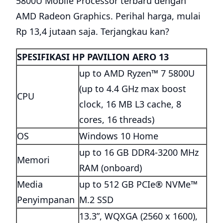
5800U Mobile Processor terbaru dengan
AMD Radeon Graphics. Perihal harga, mulai
Rp 13,4 jutaan saja. Terjangkau kan?
SPESIFIKASI HP PAVILION AERO 13
up to AMD Ryzen™ 7 5800U
(up to 4.4 GHz max boost
CPU
clock, 16 MB L3 cache, 8
cores, 16 threads)
OS
Windows 10 Home
up to 16 GB DDR4-3200 MHz
Memori
RAM (onboard)
Media
up to 512 GB PCIe® NVMe™
Penyimpanan
M.2 SSD
13.3”, WQXGA (2560 x 1600),