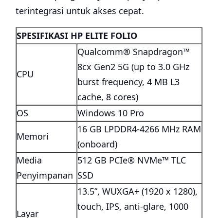
terintegrasi untuk akses cepat.
SPESIFIKASI HP ELITE FOLIO
Qualcomm® Snapdragon™
8cx Gen2 5G (up to 3.0 GHz
CPU
burst frequency, 4 MB L3
cache, 8 cores)
OS
Windows 10 Pro
16 GB LPDDR4-4266 MHz RAM
Memori
(onboard)
Media
512 GB PCIe® NVMe™ TLC
Penyimpanan
SSD
13.5”, WUXGA+ (1920 x 1280),
touch, IPS, anti-glare, 1000
Layar