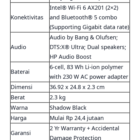
Intel® Wi-Fi 6 AX201 (2×2)
Konektivitas
and Bluetooth® 5 combo
(Supporting Gigabit data rate)
Audio by Bang & Olufsen;
Audio
DTS:X® Ultra; Dual speakers;
HP Audio Boost
6-cell, 83 Wh Li-ion polymer
Baterai
with 230 W AC power adapter
Dimensi
36.92 x 24.8 x 2.3 cm
Berat
2.3 kg
Warna
Shadow Black
Harga
Mulai Rp 24,4 jutaan
2 Yr Warranty + Accidental
Garansi
Damage Protection