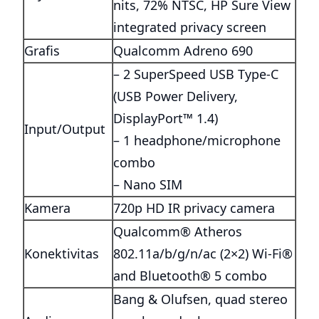
nits, 72% NTSC, HP Sure View
integrated privacy screen
Grafis
Qualcomm Adreno 690
– 2 SuperSpeed USB Type-C
(USB Power Delivery,
DisplayPort™ 1.4)
Input/Output
– 1 headphone/microphone
combo
– Nano SIM
Kamera
720p HD IR privacy camera
Qualcomm® Atheros
Konektivitas
802.11a/b/g/n/ac (2×2) Wi-Fi®
and Bluetooth® 5 combo
Bang & Olufsen, quad stereo