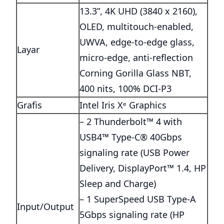
13.3”, 4K UHD (3840 x 2160),
OLED, multitouch-enabled,
UWVA, edge-to-edge glass,
Layar
micro-edge, anti-reflection
Corning Gorilla Glass NBT,
400 nits, 100% DCI-P3
Grafis
Intel Iris Xᵉ Graphics
– 2 Thunderbolt™ 4 with
USB4™ Type-C® 40Gbps
signaling rate (USB Power
Delivery, DisplayPort™ 1.4, HP
Sleep and Charge)
– 1 SuperSpeed USB Type-A
Input/Output
5Gbps signaling rate (HP