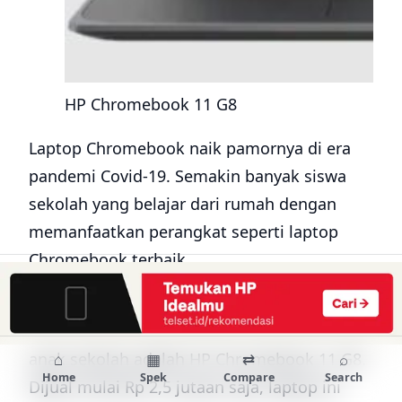
HP Chromebook 11 G8
Laptop Chromebook naik pamornya di era
pandemi Covid-19. Semakin banyak siswa
sekolah yang belajar dari rumah dengan
memanfaatkan perangkat seperti laptop
Chromebook terbaik.
Daftar laptop terbaru HP dengan harga
murah dan spesifikasinya bagus untuk anak-
anak sekolah adalah HP Chromebook 11 G8.
⌂
▦
⇄
⌕
Home
Spek
Compare
Search
Dijual mulai Rp 2,5 jutaan saja, laptop ini