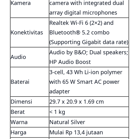
Kamera
camera with integrated dual
array digital microphones
Realtek Wi-Fi 6 (2×2) and
Konektivitas
Bluetooth® 5.2 combo
(Supporting Gigabit data rate)
Audio by B&O; Dual speakers;
Audio
HP Audio Boost
3-cell, 43 Wh Li-ion polymer
Baterai
with 65 W Smart AC power
adapter
Dimensi
29.7 x 20.9 x 1.69 cm
Berat
< 1 kg
Warna
Natural Silver
Harga
Mulai Rp 13,4 jutaan