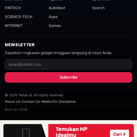
FINTECH
AutoNext
Search
SCIENCE-TECH
Apps
INTERNET
Games
NEWSLETTER
Dapatkan ringkasan gadget mingguan langsung di inbox Anda.
Subscribe
©
2026
Telset.id. All rights reserved.
About Us
•
Contact Us
•
Media Kit
•
Disclaimer
Built for 2026