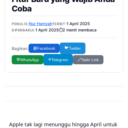
Coba
Nur Hamzah
1 April 2025
PENULIS:
TERBIT:
1 April 2025
⏱️
2
menit membaca
DIPERBARUI:
🐦
Bagikan:
📘
Facebook
Twitter
✈️
💬
WhatsApp
Telegram
🔗
Salin Link
Apple tak lagi menunggu hingga April untuk