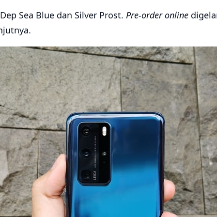
Dep Sea Blue dan Silver Prost.
Pre-order
online
digelar
njutnya.