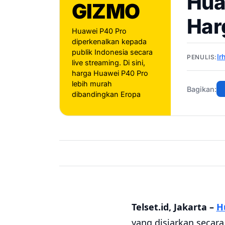
Hua
GIZMO
Har
Huawei P40 Pro
diperkenalkan kepada
publik Indonesia secara
Ir
PENULIS:
live streaming. Di sini,
harga Huawei P40 Pro
lebih murah
Bagikan:
dibandingkan Eropa
Telset.id, Jakarta –
H
yang disiarkan secar