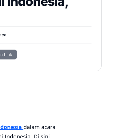
 Indonesia,
aca
in Link
ndonesia
dalam acara
Indonesia. Di sini,