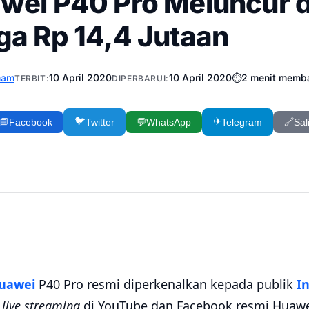
wei P40 Pro Meluncur di
ga Rp 14,4 Jutaan
ham
10 April 2020
10 April 2020
⏱️
2
menit memb
TERBIT:
DIPERBARUI:
🐦
✈️
📘
Facebook
Twitter
💬
WhatsApp
Telegram
🔗
Sal
uawei
P40 Pro resmi diperkenalkan kepada publik
I
a
live streaming
di YouTube dan Facebook resmi Huawei 