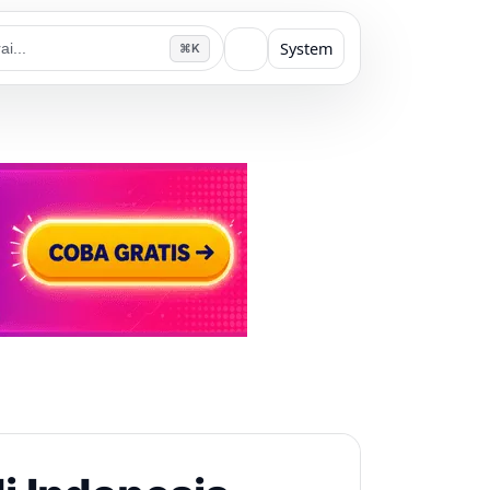
System
⌘K