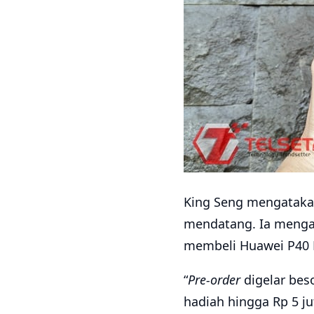
King Seng mengataka
mendatang. Ia menga
membeli Huawei P40 Pr
“
Pre-order
digelar bes
hadiah hingga Rp 5 j