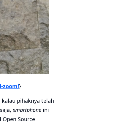
l-zoom!
}
kalau pihaknya telah
saja,
smartphone
ini
d Open Source