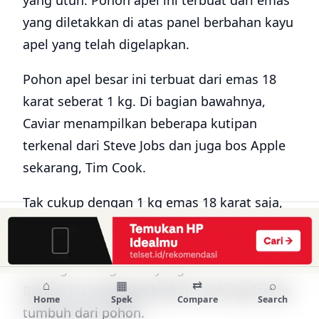
yang diletakkan di atas panel berbahan kayu
apel yang telah digelapkan.
Pohon apel besar ini terbuat dari emas 18
karat seberat 1 kg. Di bagian bawahnya,
Caviar menampilkan beberapa kutipan
terkenal dari Steve Jobs dan juga bos Apple
sekarang, Tim Cook.
Tak cukup dengan 1 kg emas 18 karat saja,
Caviar juga membubuhi bodi
iPad Pro Grand
Apple
dengan 81 berlian dengan diameter
masing-masing 3mm yang memukau.
⌂
▦
⇄
⌕
Berlian itu menggambarkan buah apel yang
Home
Spek
Compare
Search
tumbuh dari pohon.