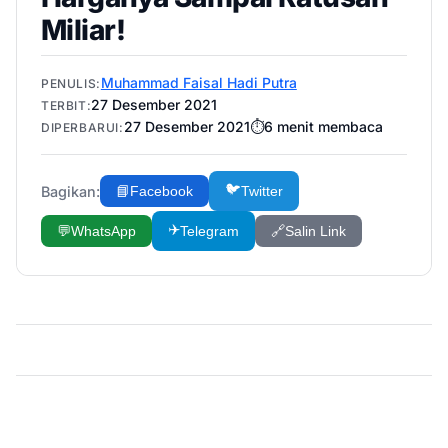
Miliar!
Muhammad Faisal Hadi Putra
PENULIS:
27 Desember 2021
TERBIT:
27 Desember 2021
⏱️
6
menit membaca
DIPERBARUI:
🐦
Bagikan:
📘
Facebook
Twitter
✈️
💬
WhatsApp
Telegram
🔗
Salin Link