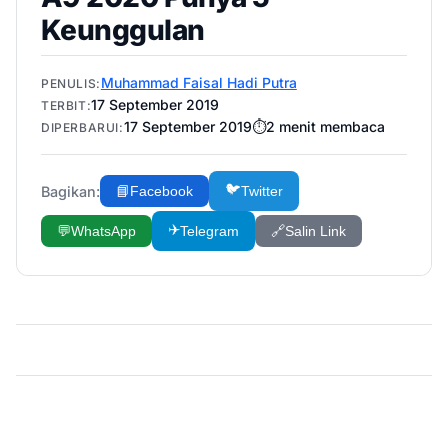
Keunggulan
Muhammad Faisal Hadi Putra
PENULIS:
17 September 2019
TERBIT:
17 September 2019
⏱️
2
menit membaca
DIPERBARUI:
🐦
Bagikan:
📘
Facebook
Twitter
✈️
💬
WhatsApp
Telegram
🔗
Salin Link