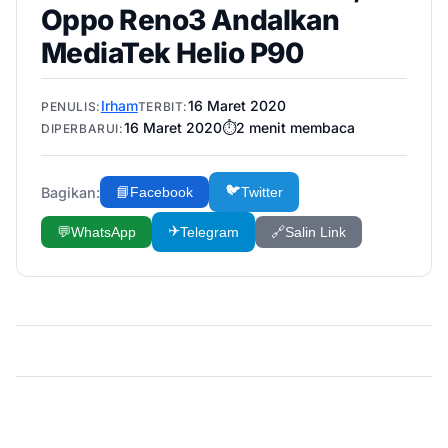
Oppo Reno3 Andalkan
MediaTek Helio P90
Irham
16 Maret 2020
PENULIS:
TERBIT:
16 Maret 2020
⏱️
2
menit membaca
DIPERBARUI:
🐦
Bagikan:
📘
Facebook
Twitter
✈️
💬
WhatsApp
Telegram
🔗
Salin Link