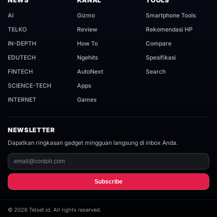
NEWS
KANAL
TOOLS
AI
Gizmo
Smartphone Tools
TELKO
Review
Rekomendasi HP
IN-DEPTH
How To
Compare
EDUTECH
Ngehits
Spesifikasi
FINTECH
AutoNext
Search
SCIENCE-TECH
Apps
INTERNET
Games
NEWSLETTER
Dapatkan ringkasan gadget mingguan langsung di inbox Anda.
Subscribe
©
2026
Telset.id. All rights reserved.