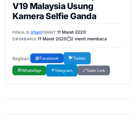
V19 Malaysia Usung
Kamera Selfie Ganda
Irham
11 Maret 2020
PENULIS:
TERBIT:
11 Maret 2020
⏱️
2
menit membaca
DIPERBARUI:
🐦
Bagikan:
📘
Facebook
Twitter
✈️
💬
WhatsApp
Telegram
🔗
Salin Link