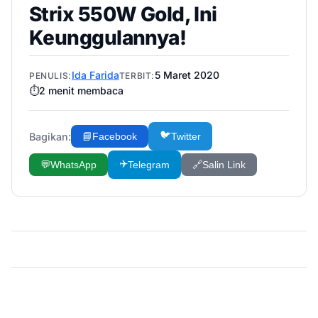
Strix 550W Gold, Ini
Keunggulannya!
Ida Farida
5 Maret 2020
PENULIS:
TERBIT:
⏱️
2
menit membaca
🐦
Bagikan:
📘
Facebook
Twitter
✈️
💬
WhatsApp
Telegram
🔗
Salin Link