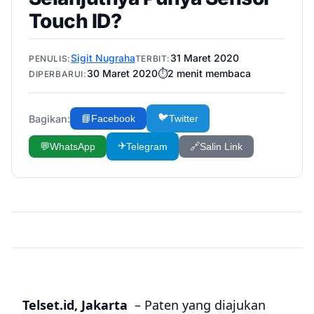
Touch ID?
Sigit Nugraha
31 Maret 2020
PENULIS:
TERBIT:
30 Maret 2020
⏱️
2
menit membaca
DIPERBARUI:
🐦
Bagikan:
📘
Facebook
Twitter
✈️
💬
WhatsApp
Telegram
🔗
Salin Link
Telset.id, Jakarta
– Paten yang diajukan