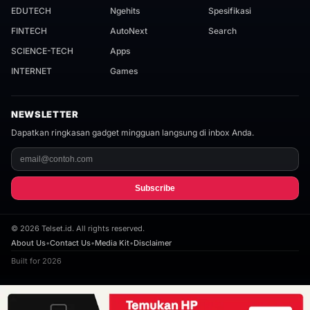
EDUTECH
Ngehits
Spesifikasi
FINTECH
AutoNext
Search
SCIENCE-TECH
Apps
INTERNET
Games
NEWSLETTER
Dapatkan ringkasan gadget mingguan langsung di inbox Anda.
Subscribe
©
2026
Telset.id. All rights reserved.
About Us
•
Contact Us
•
Media Kit
•
Disclaimer
Built for 2026