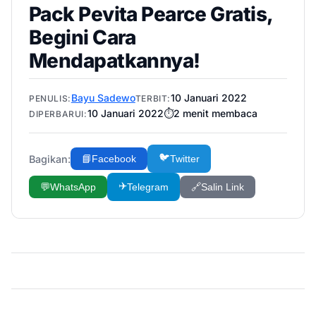
Pack Pevita Pearce Gratis,
Begini Cara
Mendapatkannya!
Bayu Sadewo
10 Januari 2022
PENULIS:
TERBIT:
10 Januari 2022
⏱️
2
menit membaca
DIPERBARUI:
🐦
Bagikan:
📘
Facebook
Twitter
✈️
💬
WhatsApp
Telegram
🔗
Salin Link