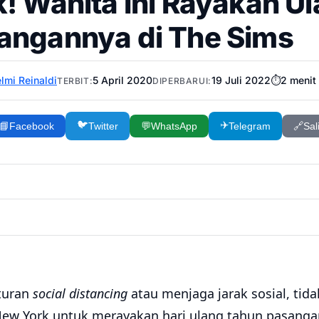
k! Wanita Ini Rayakan U
angannya di The Sims
lmi Reinaldi
5 April 2020
19 Juli 2022
⏱️
2
menit
TERBIT:
DIPERBARUI:
🐦
✈️
📘
Facebook
Twitter
💬
WhatsApp
Telegram
🔗
Sal
turan
social distancing
atau menjaga jarak sosial, tid
New York untuk merayakan hari ulang tahun pasanga