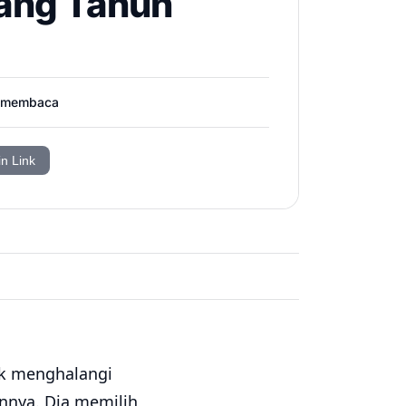
lang Tahun
 membaca
in Link
ak menghalangi
nnya. Dia memilih