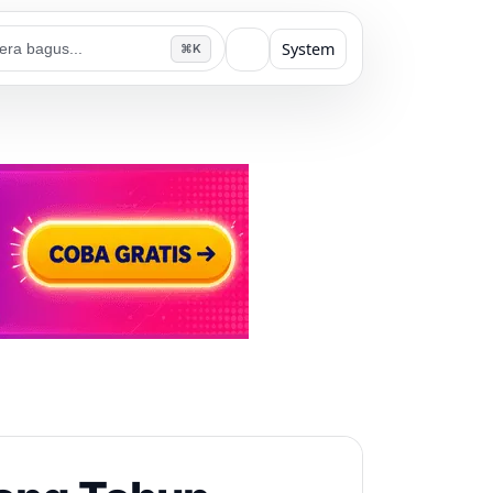
System
⌘K