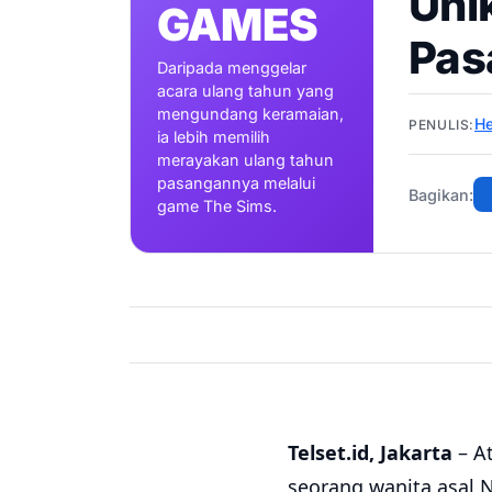
Uni
GAMES
Pas
Daripada menggelar
acara ulang tahun yang
mengundang keramaian,
He
PENULIS:
ia lebih memilih
merayakan ulang tahun
pasangannya melalui
Bagikan:
game The Sims.
Telset.id, Jakarta
– A
seorang wanita asal 