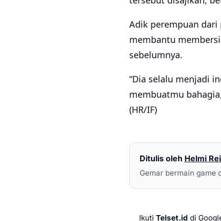
tersebut disajikan, 
Adik perempuan dari
membantu membersihk
sebelumnya.
“Dia selalu menjadi i
membuatmu bahagia, d
(HR/IF)
Ditulis oleh
Helmi Rei
Gemar bermain game d
Ikuti
Telset.id
di Googl