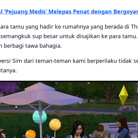
al ‘Pejuang Medis’ Melepas Penat dengan Bergoya
ra tamu yang hadir ke rumahnya yang berada di Th
semangkuk sup besar untuk disajikan ke para tamu
 berbagi tawa bahagia.
versi Sim dari teman-teman kami berperilaku tidak s
itanya.