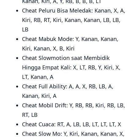
Kanan, Kiri, A, Y, RB, B, B, B, LT
Cheat Peluru Bisa Meledak: Kanan, X, A,
Kiri, RB, RT, Kiri, Kanan, Kanan, LB, LB,
LB
Cheat Mabuk Mode: Y, Kanan, Kanan,
Kiri, Kanan, X, B, Kiri
Cheat Slowmotion saat Membidik
Hingga Empat Kali: X, LT, RB, Y, Kiri, X,
LT, Kanan, A
Cheat Full Ability: A, A, X, RB, LB, A,
Kanan, Kiri, A
Cheat Mobil Drift: Y, RB, RB, Kiri, RB, LB,
RT, LB
Cheat Cuaca: RT, A, LB, LB, LT, LT, LT, X
Cheat Slow Mo: Y, Kiri, Kanan, Kanan, X,