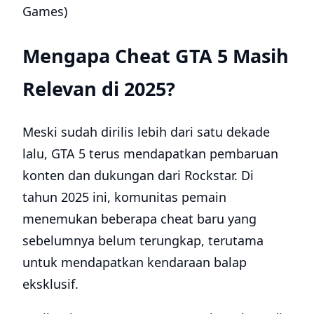
Games)
Mengapa Cheat GTA 5 Masih
Relevan di 2025?
Meski sudah dirilis lebih dari satu dekade
lalu, GTA 5 terus mendapatkan pembaruan
konten dan dukungan dari Rockstar. Di
tahun 2025 ini, komunitas pemain
menemukan beberapa cheat baru yang
sebelumnya belum terungkap, terutama
untuk mendapatkan kendaraan balap
eksklusif.