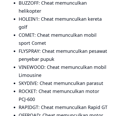
BUZZOFF: Cheat memunculkan
helikopter
HOLEIN1: Cheat memunculkan kereta
golf
COMET: Cheat memunculkan mobil
sport Comet
FLYSPRAY: Cheat memunculkan pesawat
penyebar pupuk
VINEWOOD: Cheat memunculkan mobil
Limousine
SKYDIVE: Cheat memunculkan parasut
ROCKET: Cheat memunculkan motor
PCJ-600
RAPIDGT: Cheat memunculkan Rapid GT
OFFROAD: Cheat memunculkan motor