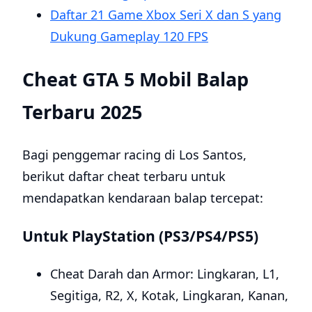
Daftar 21 Game Xbox Seri X dan S yang
Dukung Gameplay 120 FPS
Cheat GTA 5 Mobil Balap
Terbaru 2025
Bagi penggemar racing di Los Santos,
berikut daftar cheat terbaru untuk
mendapatkan kendaraan balap tercepat:
Untuk PlayStation (PS3/PS4/PS5)
Cheat Darah dan Armor: Lingkaran, L1,
Segitiga, R2, X, Kotak, Lingkaran, Kanan,