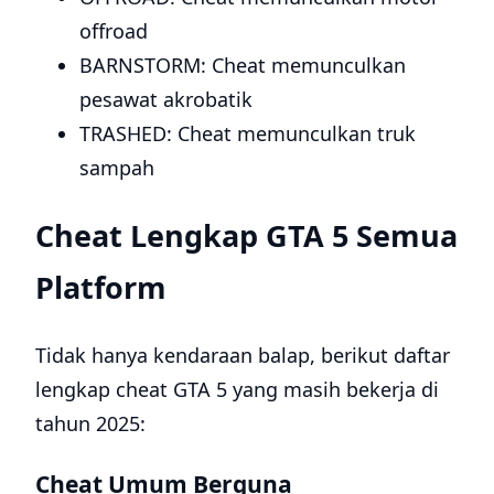
offroad
BARNSTORM: Cheat memunculkan
pesawat akrobatik
TRASHED: Cheat memunculkan truk
sampah
Cheat Lengkap GTA 5 Semua
Platform
Tidak hanya kendaraan balap, berikut daftar
lengkap cheat GTA 5 yang masih bekerja di
tahun 2025:
Cheat Umum Berguna