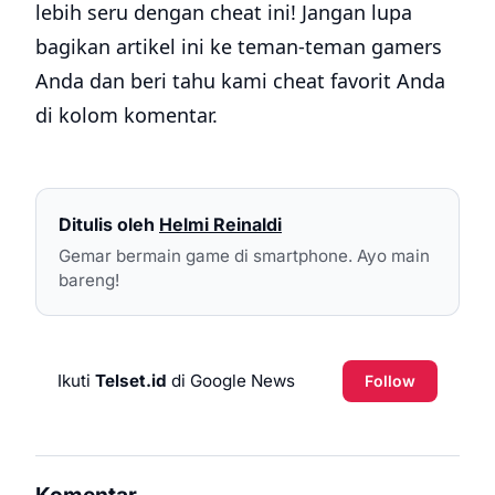
lebih seru dengan cheat ini! Jangan lupa
bagikan artikel ini ke teman-teman gamers
Anda dan beri tahu kami cheat favorit Anda
di kolom komentar.
Ditulis oleh
Helmi Reinaldi
Gemar bermain game di smartphone. Ayo main
bareng!
Ikuti
Telset.id
di Google News
Follow