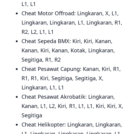
L1, L1
Cheat Motor Offroad: Lingkaran, X, L1,
Lingkaran, Lingkaran, L1, Lingkaran, R1,
R2, L2, L1, L1
Cheat Sepeda BMX: Kiri, Kiri, Kanan,
Kanan, Kiri, Kanan, Kotak, Lingkaran,
Segitiga, R1, R2
Cheat Pesawat Capung: Kanan, Kiri, R1,
R1, R1, Kiri, Segitiga, Segitiga, X,
Lingkaran, L1, L1
Cheat Pesawat Akrobatik: Lingkaran,
Kanan, L1, L2, Kiri, R1, L1, L1, Kiri, Kiri, X,
Segitiga
Cheat Helikopter: Lingkaran, Lingkaran,
L1, Lingkaran, Lingkaran, Lingkaran, L1,