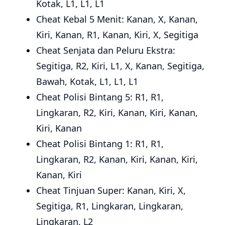
Kotak, L1, L1, L1
Cheat Kebal 5 Menit: Kanan, X, Kanan,
Kiri, Kanan, R1, Kanan, Kiri, X, Segitiga
Cheat Senjata dan Peluru Ekstra:
Segitiga, R2, Kiri, L1, X, Kanan, Segitiga,
Bawah, Kotak, L1, L1, L1
Cheat Polisi Bintang 5: R1, R1,
Lingkaran, R2, Kiri, Kanan, Kiri, Kanan,
Kiri, Kanan
Cheat Polisi Bintang 1: R1, R1,
Lingkaran, R2, Kanan, Kiri, Kanan, Kiri,
Kanan, Kiri
Cheat Tinjuan Super: Kanan, Kiri, X,
Segitiga, R1, Lingkaran, Lingkaran,
Lingkaran, L2