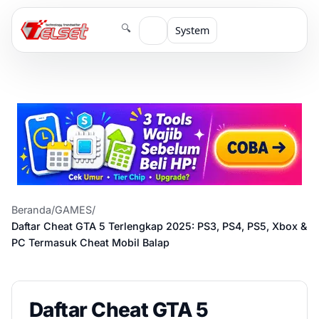
🔍
System
Beranda
/
GAMES
/
Daftar Cheat GTA 5 Terlengkap 2025: PS3, PS4, PS5, Xbox &
PC Termasuk Cheat Mobil Balap
Daftar Cheat GTA 5