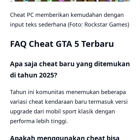
Cheat PC memberikan kemudahan dengan
input teks sederhana (Foto: Rockstar Games)
FAQ Cheat GTA 5 Terbaru
Apa saja cheat baru yang ditemukan
di tahun 2025?
Tahun ini komunitas menemukan beberapa
variasi cheat kendaraan baru termasuk versi
upgrade dari mobil sport klasik dengan
performa lebih tinggi.
Apakah menggunakan cheat bisa