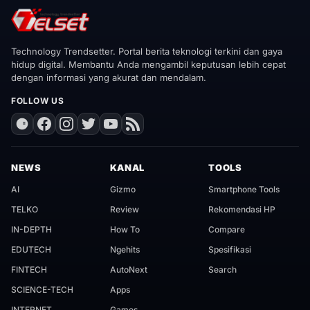
Technology Trendsetter. Portal berita teknologi terkini dan gaya
hidup digital. Membantu Anda mengambil keputusan lebih cepat
dengan informasi yang akurat dan mendalam.
FOLLOW US
NEWS
KANAL
TOOLS
AI
Gizmo
Smartphone Tools
TELKO
Review
Rekomendasi HP
IN-DEPTH
How To
Compare
EDUTECH
Ngehits
Spesifikasi
FINTECH
AutoNext
Search
SCIENCE-TECH
Apps
INTERNET
Games