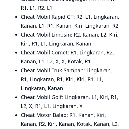
R1, L1, R2, L1
Cheat Mobil Rapid GT: R2, L1, Lingkaran,
Kanan, L1, R1, Kanan, Kiri, Lingkaran, R2
Cheat Mobil Limosin: R2, Kanan, L2, Kiri,
Kiri, R1, L1, Lingkaran, Kanan
Cheat Mobil Comet: R1, Lingkaran, R2,
Kanan, L1, L2, X, X, Kotak, R1
Cheat Mobil Truk Sampah: Lingkaran,
R1, Lingkaran, R1, Kiri, Kiri, R1, L1,
Lingkaran, Kanan
Cheat Mobil Golf: Lingkaran, L1, Kiri, R1,
L2, X, R1, L1, Lingkaran, X
Cheat Motor Balap: R1, Kanan, Kiri,
Kanan, R2, Kiri, Kanan, Kotak, Kanan, L2,