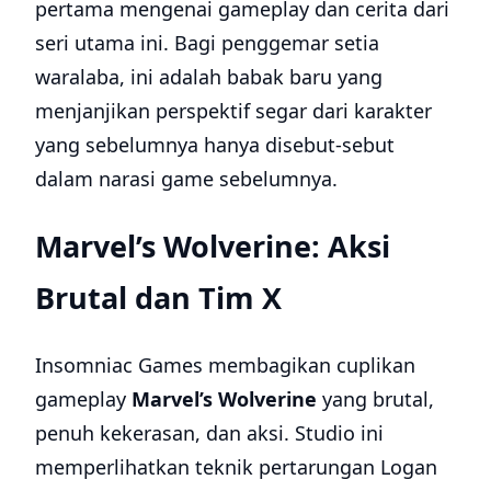
pertama mengenai gameplay dan cerita dari
seri utama ini. Bagi penggemar setia
waralaba, ini adalah babak baru yang
menjanjikan perspektif segar dari karakter
yang sebelumnya hanya disebut-sebut
dalam narasi game sebelumnya.
Marvel’s Wolverine: Aksi
Brutal dan Tim X
Insomniac Games membagikan cuplikan
gameplay
Marvel’s Wolverine
yang brutal,
penuh kekerasan, dan aksi. Studio ini
memperlihatkan teknik pertarungan Logan