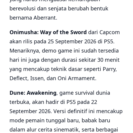
berevolusi dan senjata berubah bentuk
bernama Aberrant.
Onimusha: Way of the Sword
dari Capcom
akan rilis pada 25 September 2026 di PS5.
Menariknya, demo game ini sudah tersedia
hari ini juga dengan durasi sekitar 30 menit
yang mencakup teknik dasar seperti Parry,
Deflect, Issen, dan Oni Armament.
Dune: Awakening
, game survival dunia
terbuka, akan hadir di PS5 pada 22
September 2026. Versi definitif ini mencakup
mode pemain tunggal baru, babak baru
dalam alur cerita sinematik, serta berbagai