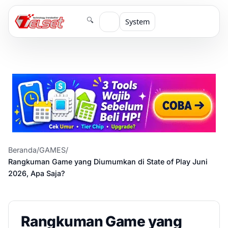
🔍
System
Beranda
/
GAMES
/
Rangkuman Game yang Diumumkan di State of Play Juni
2026, Apa Saja?
Rangkuman Game yang