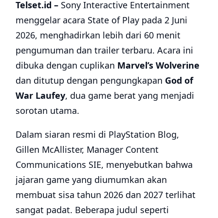
Telset.id –
Sony Interactive Entertainment
menggelar acara State of Play pada 2 Juni
2026, menghadirkan lebih dari 60 menit
pengumuman dan trailer terbaru. Acara ini
dibuka dengan cuplikan
Marvel’s Wolverine
dan ditutup dengan pengungkapan
God of
War Laufey
, dua game berat yang menjadi
sorotan utama.
Dalam siaran resmi di PlayStation Blog,
Gillen McAllister, Manager Content
Communications SIE, menyebutkan bahwa
jajaran game yang diumumkan akan
membuat sisa tahun 2026 dan 2027 terlihat
sangat padat. Beberapa judul seperti