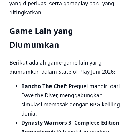
yang diperluas, serta gameplay baru yang
ditingkatkan.
Game Lain yang
Diumumkan
Berikut adalah game-game lain yang
diumumkan dalam State of Play Juni 2026:
Bancho The Chef
: Prequel mandiri dari
Dave the Diver, menggabungkan
simulasi memasak dengan RPG keliling
dunia.
Dynasty Warriors 3: Complete Edition
Remastered
: Kebangkitan modern