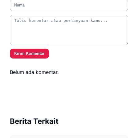
Kirim Komentar
Belum ada komentar.
Berita Terkait