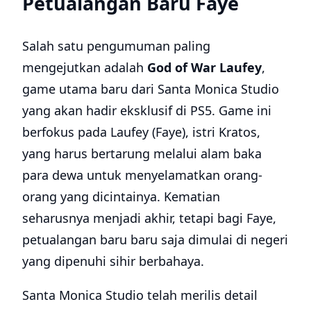
Petualangan Baru Faye
Salah satu pengumuman paling
mengejutkan adalah
God of War Laufey
,
game utama baru dari Santa Monica Studio
yang akan hadir eksklusif di PS5. Game ini
berfokus pada Laufey (Faye), istri Kratos,
yang harus bertarung melalui alam baka
para dewa untuk menyelamatkan orang-
orang yang dicintainya. Kematian
seharusnya menjadi akhir, tetapi bagi Faye,
petualangan baru baru saja dimulai di negeri
yang dipenuhi sihir berbahaya.
Santa Monica Studio telah merilis detail