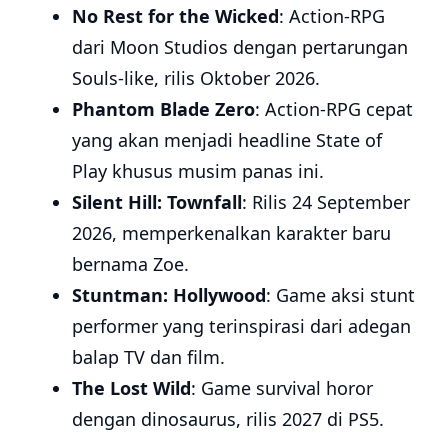
No Rest for the Wicked
: Action-RPG
dari Moon Studios dengan pertarungan
Souls-like, rilis Oktober 2026.
Phantom Blade Zero
: Action-RPG cepat
yang akan menjadi headline State of
Play khusus musim panas ini.
Silent Hill: Townfall
: Rilis 24 September
2026, memperkenalkan karakter baru
bernama Zoe.
Stuntman: Hollywood
: Game aksi stunt
performer yang terinspirasi dari adegan
balap TV dan film.
The Lost Wild
: Game survival horor
dengan dinosaurus, rilis 2027 di PS5.