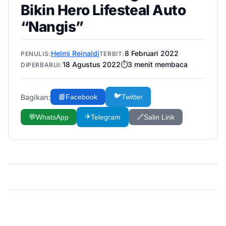
Bikin Hero Lifesteal Auto
“Nangis”
Helmi Reinaldi
8 Februari 2022
PENULIS:
TERBIT:
18 Agustus 2022
⏱️
3
menit membaca
DIPERBARUI:
🐦
Bagikan:
📘
Facebook
Twitter
✈️
💬
WhatsApp
Telegram
🔗
Salin Link