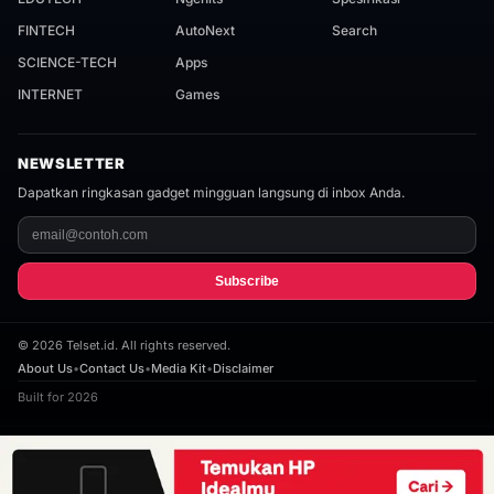
FINTECH
AutoNext
Search
SCIENCE-TECH
Apps
INTERNET
Games
NEWSLETTER
Dapatkan ringkasan gadget mingguan langsung di inbox Anda.
Subscribe
©
2026
Telset.id. All rights reserved.
About Us
•
Contact Us
•
Media Kit
•
Disclaimer
Built for 2026