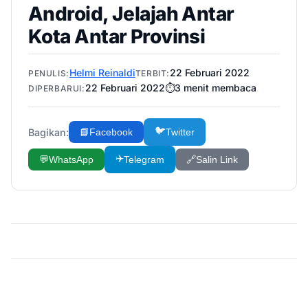
Android, Jelajah Antar
Kota Antar Provinsi
Helmi Reinaldi
22 Februari 2022
PENULIS:
TERBIT:
22 Februari 2022
⏱️
3
menit membaca
DIPERBARUI:
🐦
Bagikan:
📘
Facebook
Twitter
✈️
💬
WhatsApp
Telegram
🔗
Salin Link