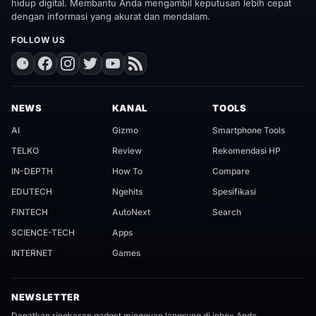
hidup digital. Membantu Anda mengambil keputusan lebih cepat
dengan informasi yang akurat dan mendalam.
FOLLOW US
NEWS
KANAL
TOOLS
AI
Gizmo
Smartphone Tools
TELKO
Review
Rekomendasi HP
IN-DEPTH
How To
Compare
EDUTECH
Ngehits
Spesifikasi
FINTECH
AutoNext
Search
SCIENCE-TECH
Apps
INTERNET
Games
NEWSLETTER
Dapatkan ringkasan gadget mingguan langsung di inbox Anda.