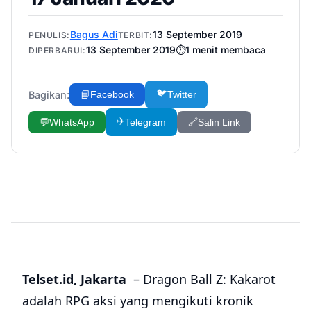
Bagus Adi
13 September 2019
PENULIS:
TERBIT:
13 September 2019
⏱️
1
menit membaca
DIPERBARUI:
🐦
Bagikan:
📘
Facebook
Twitter
✈️
💬
WhatsApp
Telegram
🔗
Salin Link
Telset.id, Jakarta
– Dragon Ball Z: Kakarot
adalah RPG aksi yang mengikuti kronik