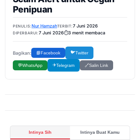
Penipuan
Nur Hamzah
7 Juni 2026
PENULIS:
TERBIT:
7 Juni 2026
⏱️
3
menit membaca
DIPERBARUI:
🐦
Bagikan:
📘
Facebook
Twitter
✈️
💬
WhatsApp
Telegram
🔗
Salin Link
Intinya Sih
Intinya Buat Kamu