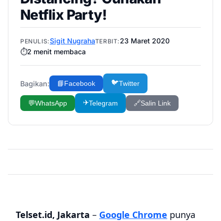
Netflix Party!
Sigit Nugraha
23 Maret 2020
PENULIS:
TERBIT:
⏱️
2
menit membaca
🐦
Bagikan:
📘
Facebook
Twitter
✈️
💬
WhatsApp
Telegram
🔗
Salin Link
Telset.id, Jakarta
–
Google Chrome
punya