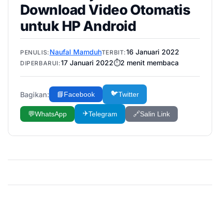
Download Video Otomatis
untuk HP Android
Naufal Mamduh
16 Januari 2022
PENULIS:
TERBIT:
17 Januari 2022
⏱️
2
menit membaca
DIPERBARUI:
🐦
Bagikan:
📘
Facebook
Twitter
✈️
💬
WhatsApp
Telegram
🔗
Salin Link