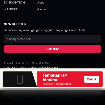
SCIENCE-TECH
Apps
INTERNET
Games
NEWSLETTER
Dapatkan ringkasan gadget mingguan langsung di inbox Anda.
Subscribe
©
2026
Telset.id. All rights reserved.
About Us
•
Contact Us
•
Media Kit
•
Disclaimer
Built for 2026
⌂
▦
⇄
⌕
Home
Spek
Compare
Search