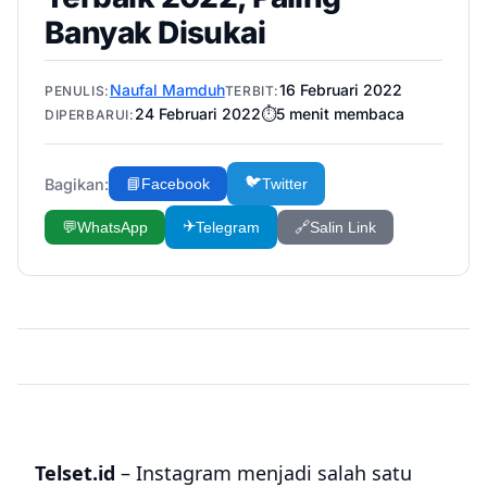
Banyak Disukai
Naufal Mamduh
16 Februari 2022
PENULIS:
TERBIT:
24 Februari 2022
⏱️
5
menit membaca
DIPERBARUI:
🐦
Bagikan:
📘
Facebook
Twitter
✈️
💬
WhatsApp
Telegram
🔗
Salin Link
Telset.id
– Instagram menjadi salah satu