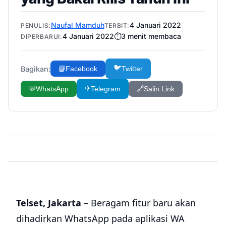
Naufal Mamduh
4 Januari 2022
PENULIS:
TERBIT:
4 Januari 2022
⏱️
3
menit membaca
DIPERBARUI:
🐦
Bagikan:
📘
Facebook
Twitter
✈️
💬
WhatsApp
Telegram
🔗
Salin Link
Telset, Jakarta
– Beragam fitur baru akan
dihadirkan WhatsApp pada aplikasi WA